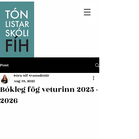
Post
Þóra Sif Svansdóttir
Aug 19, 2025
Bókleg fög veturinn 2025 -
2026