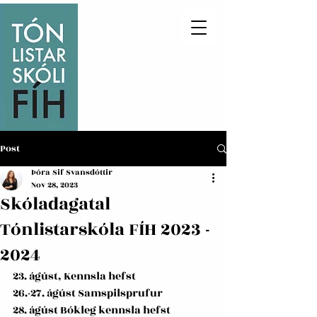
Post
Þóra Sif Svansdóttir
Nov 28, 2023
Skóladagatal
Tónlistarskóla FÍH 2023 -
2024
23. ágúst, Kennsla hefst
26.-27. ágúst Samspilsprufur
28. ágúst Bókleg kennsla hefst