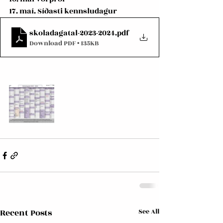
17. maí. Síðasti kennsludagur
skoladagatal-2023-2024
.pdf
Download PDF • 135KB
Recent Posts
See All