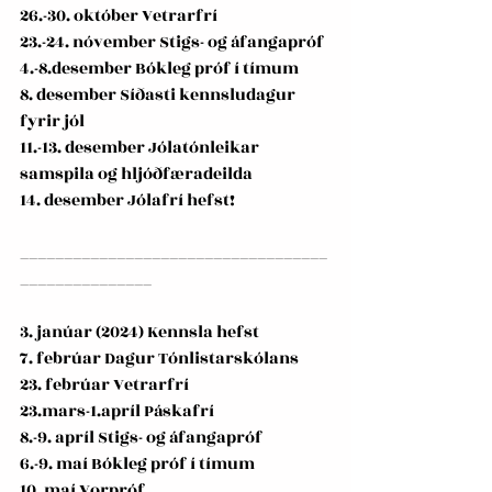
26.-30. október Vetrarfrí
23.-24. nóvember Stigs- og áfangapróf
4.-8.desember Bókleg próf í tímum
8. desember Síðasti kennsludagur 
fyrir jól
11.-13. desember Jólatónleikar 
samspila og hljóðfæradeilda
14. desember Jólafrí hefst!
___________________________________
_______________
3. janúar (2024) Kennsla hefst
7. febrúar Dagur Tónlistarskólans
23. febrúar Vetrarfrí
23.mars-1.apríl Páskafrí
8.-9. apríl Stigs- og áfangapróf
6.-9. maí Bókleg próf í tímum
10. maí Vorpróf