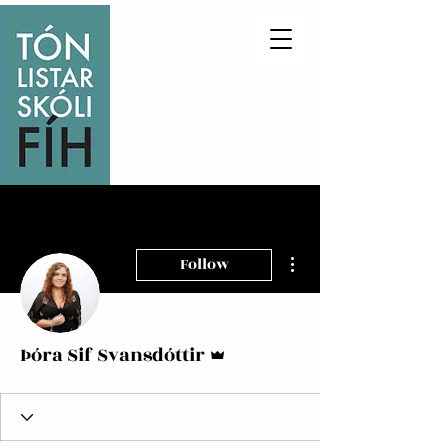
More actions
Follow
Admin
Þóra Sif Svansdóttir