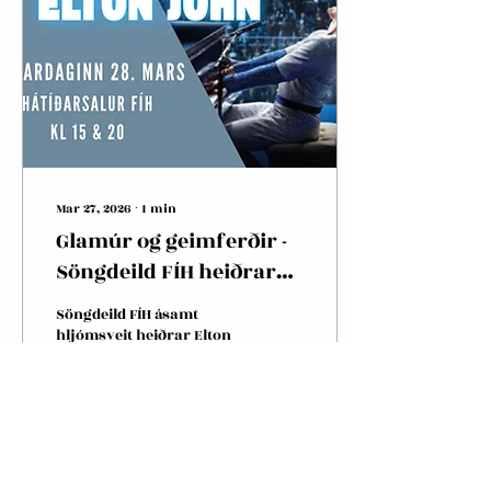
Mar 27, 2026
∙
1
min
Glamúr og geimferðir -
Söngdeild FÍH heiðrar
Elton John
Söngdeild FÍH ásamt
hljómsveit heiðrar Elton
John! Laugardaginn 28.
mars verður sannkölluð
tónlistarhátíð þegar
Söngdeild FÍH, ásamt
frábærri hljómsveit,
flytur ógleymanleg lög
5
0
eftir poppsnillinginn Elton