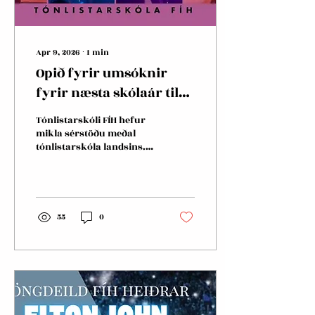
Apr 9, 2026
∙
1
min
Opið fyrir umsóknir
fyrir næsta skólaár til
11. maí 2026
Tónlistarskóli FÍH hefur
mikla sérstöðu meðal
tónlistarskóla landsins.
Hann býður upp á
hefðbundið tónlistarnám
auk kennslu í rytmískri
tónlist (djass, popp og
rokk). Hægt er að nýta
55
0
frístundarstyrkinn. Hægt
er að sækja um hér:
https://www.tonlistarskolifih.is/ums%C3%B3knir