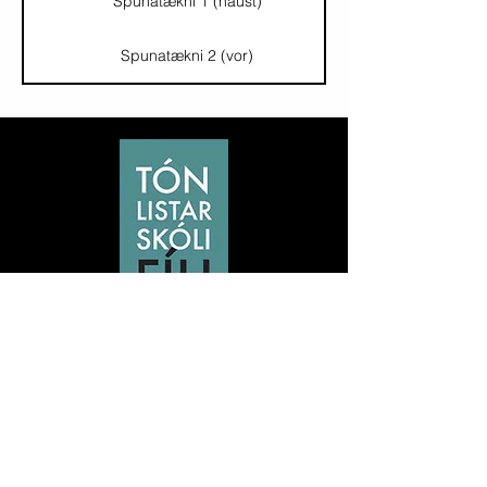
Spunatækni 1 (haust)
Spunatækni 2 (vor)
Námið
Skrifstofa
Hafa Samband
Opnunartími
Á
Kennarar
döfinni
Nemendafélag
Fréttir