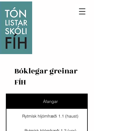
Bóklegar greinar
FÍH
Áfangar
Rytmísk hljómfræði 1.1 (haust)
Rytmísk hljómfræði 1.2 (vor)