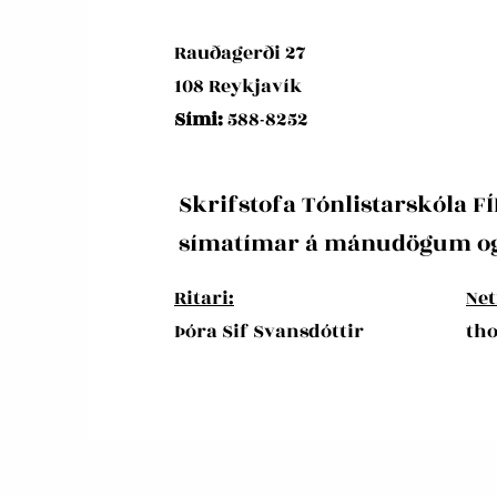
Rauðagerði 27
108 Reykjavík
Sími:
588-8252
Skrifstofa Tónlistarskóla FÍ
símatímar á mánudögum og 
Ritari:
Net
Þóra Sif Svansdóttir
tho