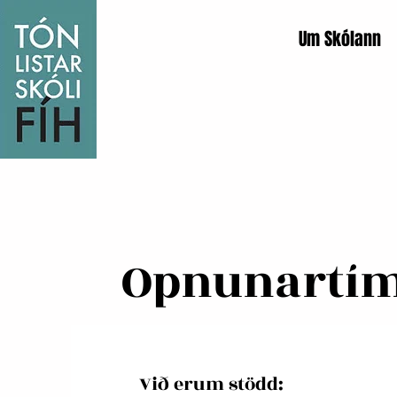
Um Skólann
Opnunartí
Við erum stödd: