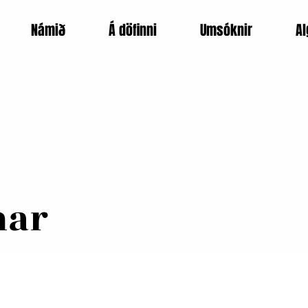
Námið
Á döfinni
Umsóknir
Al
mar