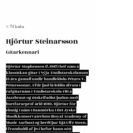
< Til baka
Hjörtur Steinarsson
Gítarkennari
Hjörtur Stephensen (f.1987) hóf nám á 
klassískan gítar í Nýja Tónlistarskólanum 
13 ára gamall undir handleiðslu Péturs V. 
Péturssonar. Eftir það lá leiðin áfram í 
rafgítarnám í Tónlistarskóla FÍH á 
Jazzbraut og útskrifaðist þaðan með 
burtfararpróf árið 2010. Hjörtur fór 
einnig í nám í Danmörku í Det Jyske 
Musikkonservaterium (Royal Academy of 
Music Aarhus) og lærði þar hjá Uffe Steen. 
Í framhaldi af því hefur hann sótt 