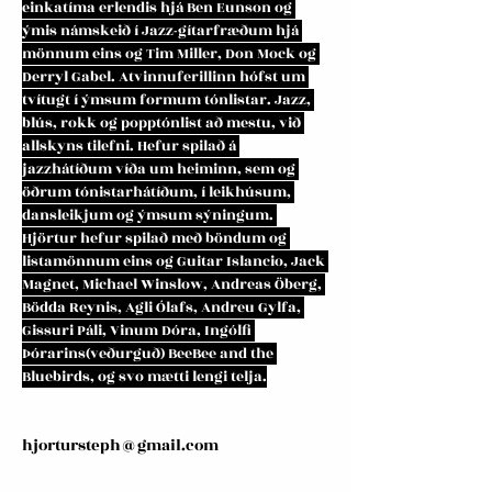
einkatíma erlendis hjá Ben Eunson og 
ýmis námskeið í Jazz-gítarfræðum hjá 
mönnum eins og Tim Miller, Don Mock og 
Derryl Gabel. Atvinnuferillinn hófst um 
tvítugt í ýmsum formum tónlistar. Jazz, 
blús, rokk og popptónlist að mestu, við 
allskyns tilefni. Hefur spilað á 
jazzhátíðum víða um heiminn, sem og 
öðrum tónistarhátíðum, í leikhúsum, 
dansleikjum og ýmsum sýningum. 
Hjörtur hefur spilað með böndum og 
listamönnum eins og Guitar Islancio, Jack 
Magnet, Michael Winslow, Andreas Öberg, 
Bödda Reynis, Agli Ólafs, Andreu Gylfa, 
Gissuri Páli, Vinum Dóra, Ingólfi 
Þórarins(veðurguð) BeeBee and the 
Bluebirds, og svo mætti lengi telja.
hjortursteph@gmail.com