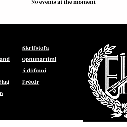
No events at the moment
Skrifstofa
band
Opnunartími
Á döfinni
lag
Fréttir
n