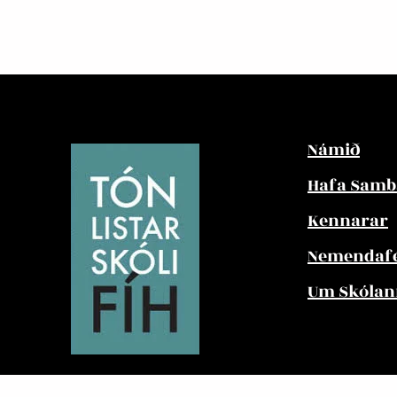
Námið
Hafa Sam
Kennarar
Nemendafé
Um Skólan