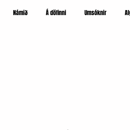
Námið
Á döfinni
Umsóknir
Al